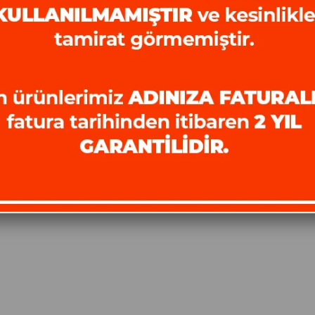
Ürün stoklarımızda k
Favorilere
İstek
Karşılaştır
Fiyat
Kargo
Ekle
Listeme
Düşünce
Bedava
Ekle
Haber Ver
TAVSIYE ET
YORUM YAZ
SORULAR (0) VE CEVAPLAR