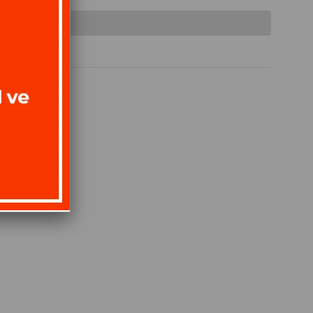
almamıştır.
Gelince
Haber Ver
 (0)