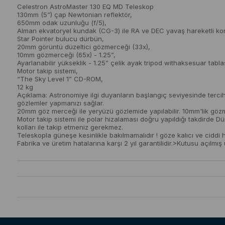
Celestron AstroMaster 130 EQ MD Teleskop
130mm (5”) çap Newtonian reflektör,
650mm odak uzunluğu (f/5),
Alman ekvatoryel kundak (CG-3) ile RA ve DEC yavaş hareketli kont
Star Pointer bulucu dürbün,
20mm görüntü düzeltici gözmerceği (33x),
10mm gözmerceği (65x) - 1.25”,
Ayarlanabilir yükseklik - 1.25” çelik ayak tripod withaksesuar tablas
Motor takip sistemi,
“The Sky Level 1” CD-ROM,
12 kg
Açıklama: Astronomiye ilgi duyanların başlangıç seviyesinde tercih 
gözlemler yapmanızı sağlar.
20mm göz merceği ile yeryüzü gözlemide yapılabilir. 10mm'lik gözm
Motor takip sistemi ile polar hizalaması doğru yapıldığı takdirde 
kolları ile takip etmeniz gerekmez.
Teleskopla güneşe kesinlikle bakılmamalıdır ! göze kalıcı ve ciddi ha
Fabrika ve üretim hatalarına karşı 2 yıl garantilidir.>Kutusu açılmı