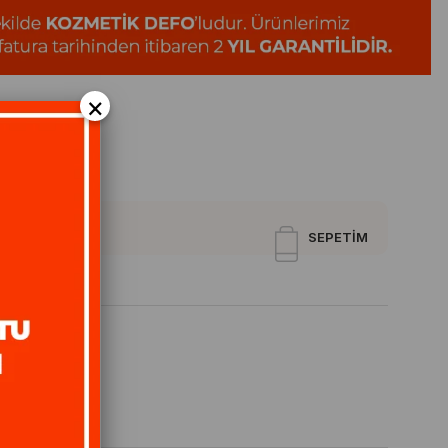
×
SEPETIM
p