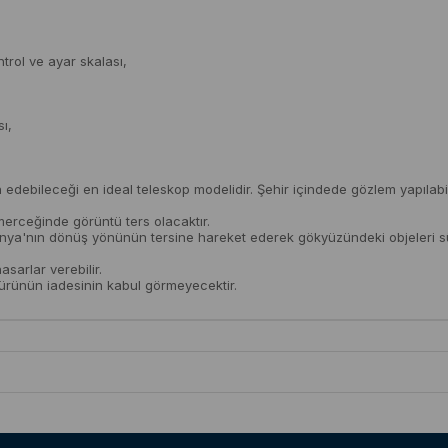
rol ve ayar skalası,
ı,
edebileceği en ideal teleskop modelidir. Şehir içindede gözlem yapılabile
erceğinde görüntü ters olacaktır.
Dünya'nın dönüş yönünün tersine hareket ederek gökyüzündeki objeleri sür
sarlar verebilir.
ş ürünün iadesinin kabul görmeyecektir.