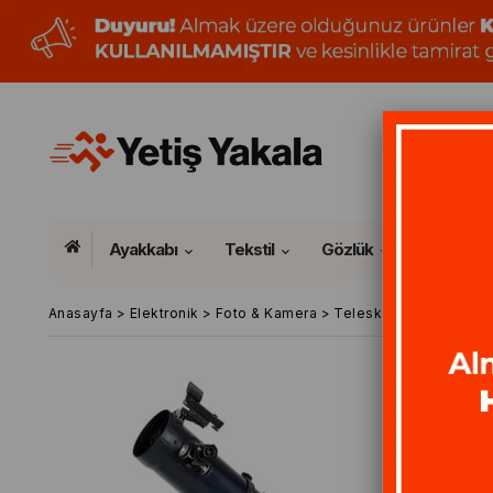
Ayakkabı
Tekstil
Gözlük
Anasayfa
>
Elektronik
>
Foto & Kamera
>
Teleskop
>
Celestron