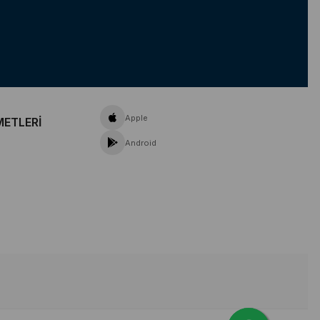
Apple
METLERİ
Android