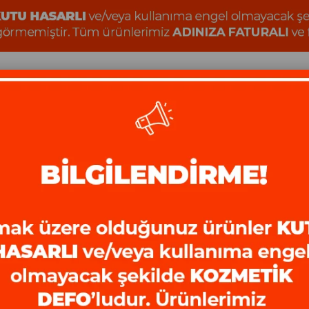
 AstroMaster 130EQ-MD CL 31051 Teleskop
Celestron AstroMaster 130EQ-MD CL 31051 Telesko